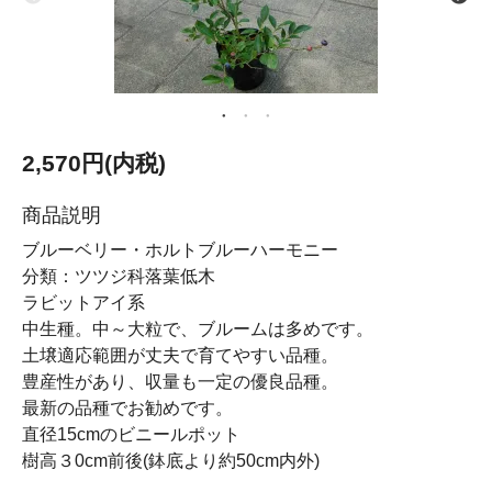
2,570円(内税)
商品説明
ブルーベリー・ホルトブルーハーモニー
分類：ツツジ科落葉低木
ラビットアイ系
中生種。中～大粒で、ブルームは多めです。
土壌適応範囲が丈夫で育てやすい品種。
豊産性があり、収量も一定の優良品種。
最新の品種でお勧めです。
直径15cmのビニールポット
樹高３0cm前後(鉢底より約50cm内外)