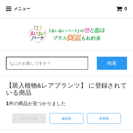
0
メニュー
検索
【斑入植物&レアプランツ】 に登録されて
いる商品
1
件の商品が見つかりました
おすすめ順
価格順
新着順