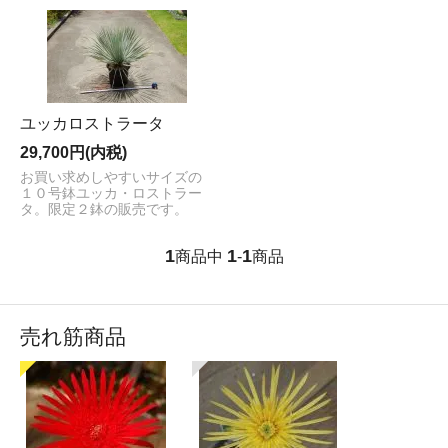
ユッカロストラータ
29,700円(内税)
お買い求めしやすいサイズの
１０号鉢ユッカ・ロストラー
タ。限定２鉢の販売です。
1
1
1
商品中
-
商品
売れ筋商品